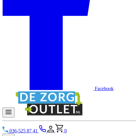
Facebook
036-525 87 41
0