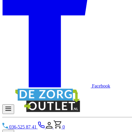
Facebook
036-525 87 41
0