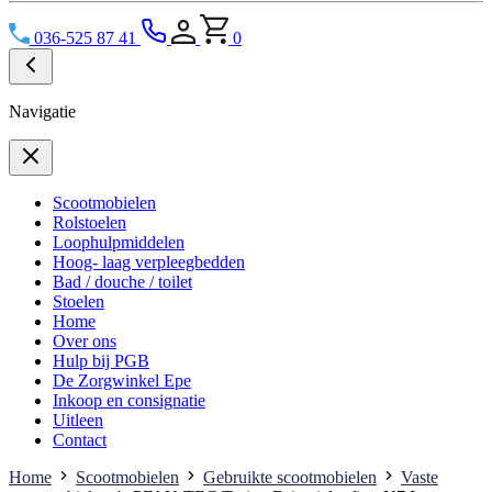
036-525 87 41
0
Navigatie
Scootmobielen
Rolstoelen
Loophulpmiddelen
Hoog- laag verpleegbedden
Bad / douche / toilet
Stoelen
Home
Over ons
Hulp bij PGB
De Zorgwinkel Epe
Inkoop en consignatie
Uitleen
Contact
Home
Scootmobielen
Gebruikte scootmobielen
Vaste