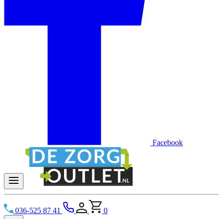
Facebook
036-525 87 41
0