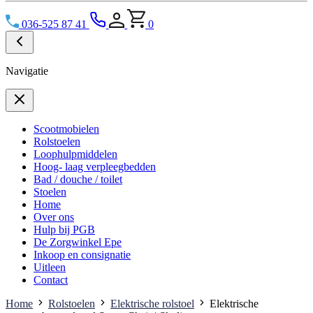
036-525 87 41
0
Navigatie
Scootmobielen
Rolstoelen
Loophulpmiddelen
Hoog- laag verpleegbedden
Bad / douche / toilet
Stoelen
Home
Over ons
Hulp bij PGB
De Zorgwinkel Epe
Inkoop en consignatie
Uitleen
Contact
Home
Rolstoelen
Elektrische rolstoel
Elektrische