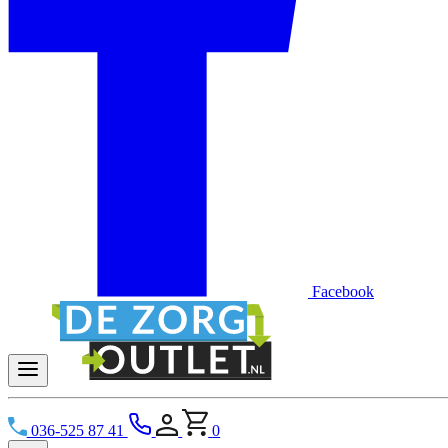
Facebook
036-525 87 41
0