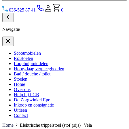
036-525 87 41
0
Navigatie
Scootmobielen
Rolstoelen
Loophulpmiddelen
Hoog- laag verpleegbedden
Bad / douche / toilet
Stoelen
Home
Over ons
Hulp bij PGB
De Zorgwinkel Epe
Inkoop en consignatie
Uitleen
Contact
Home
Elektrische trippelstoel (stof grijs) | Vela