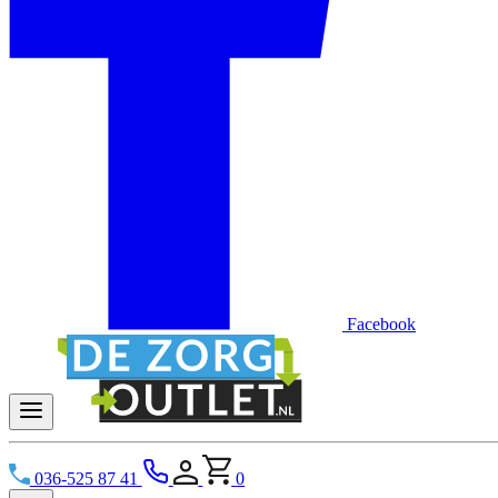
Facebook
036-525 87 41
0