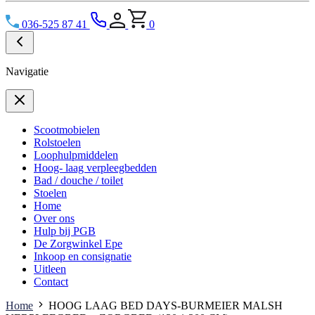
036-525 87 41
0
Navigatie
Scootmobielen
Rolstoelen
Loophulpmiddelen
Hoog- laag verpleegbedden
Bad / douche / toilet
Stoelen
Home
Over ons
Hulp bij PGB
De Zorgwinkel Epe
Inkoop en consignatie
Uitleen
Contact
Home
HOOG LAAG BED DAYS-BURMEIER MALSH