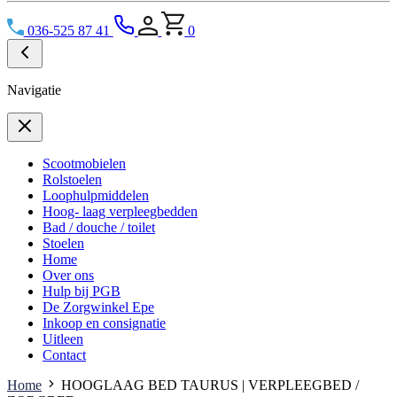
036-525 87 41
0
Navigatie
Scootmobielen
Rolstoelen
Loophulpmiddelen
Hoog- laag verpleegbedden
Bad / douche / toilet
Stoelen
Home
Over ons
Hulp bij PGB
De Zorgwinkel Epe
Inkoop en consignatie
Uitleen
Contact
Home
HOOGLAAG BED TAURUS | VERPLEEGBED /