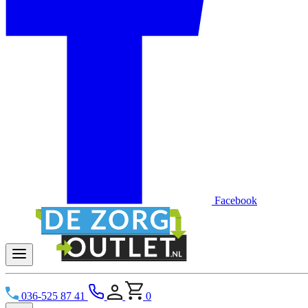
Facebook
036-525 87 41
0