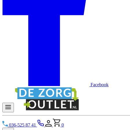
Facebook
036-525 87 41
0