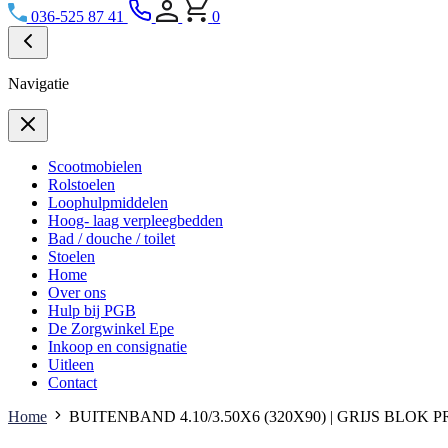
036-525 87 41
0
Navigatie
Scootmobielen
Rolstoelen
Loophulpmiddelen
Hoog- laag verpleegbedden
Bad / douche / toilet
Stoelen
Home
Over ons
Hulp bij PGB
De Zorgwinkel Epe
Inkoop en consignatie
Uitleen
Contact
Home
BUITENBAND 4.10/3.50X6 (320X90) | GRIJS BLOK 