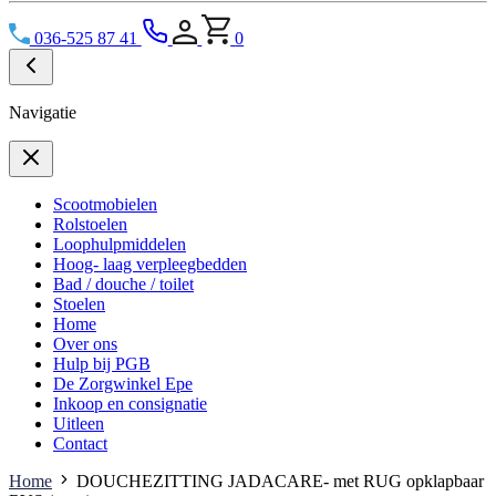
036-525 87 41
0
Navigatie
Scootmobielen
Rolstoelen
Loophulpmiddelen
Hoog- laag verpleegbedden
Bad / douche / toilet
Stoelen
Home
Over ons
Hulp bij PGB
De Zorgwinkel Epe
Inkoop en consignatie
Uitleen
Contact
Home
DOUCHEZITTING JADACARE- met RUG opklapbaar