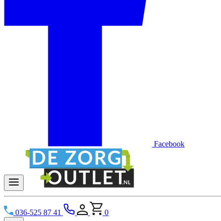
Facebook
036-525 87 41
0