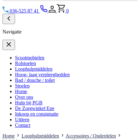
036-525 87 41
0
Navigatie
Scootmobielen
Rolstoelen
Loophulpmiddelen
Hoog- laag verpleegbedden
Bad / douche / toilet
Stoelen
Home
Over ons
Hulp bij PGB
De Zorgwinkel Epe
Inkoop en consignatie
Uitleen
Contact
Home
Loophulpmiddelen
Accessoires / Onderdelen