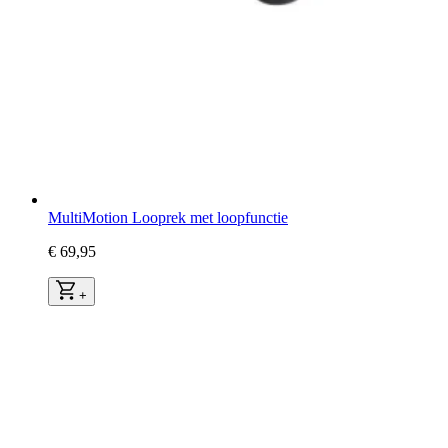
MultiMotion Looprek met loopfunctie
€ 69,95
+