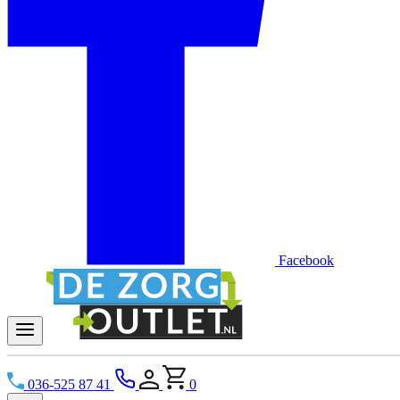
Facebook
036-525 87 41
0