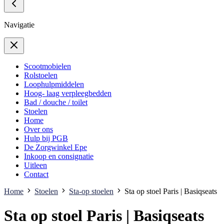
Navigatie
Scootmobielen
Rolstoelen
Loophulpmiddelen
Hoog- laag verpleegbedden
Bad / douche / toilet
Stoelen
Home
Over ons
Hulp bij PGB
De Zorgwinkel Epe
Inkoop en consignatie
Uitleen
Contact
Home
Stoelen
Sta-op stoelen
Sta op stoel Paris | Basiqseats
Sta op stoel Paris | Basiqseats