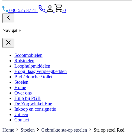
036-525 87 41
0
Navigatie
Scootmobielen
Rolstoelen
Loophulpmiddelen
Hoog- laag verpleegbedden
Bad / douche / toilet
Stoelen
Home
Over ons
Hulp bij PGB
De Zorgwinkel Epe
Inkoop en consignatie
Uitleen
Contact
Home
Stoelen
Gebruikte sta-op stoelen
Sta op stoel Red |