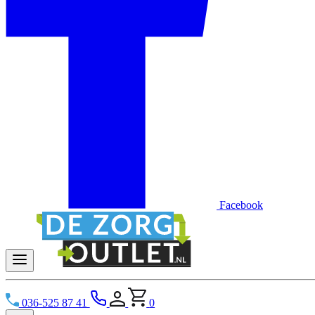
Facebook
036-525 87 41
0