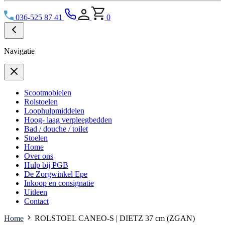
036-525 87 41
0
Navigatie
Scootmobielen
Rolstoelen
Loophulpmiddelen
Hoog- laag verpleegbedden
Bad / douche / toilet
Stoelen
Home
Over ons
Hulp bij PGB
De Zorgwinkel Epe
Inkoop en consignatie
Uitleen
Contact
Home
ROLSTOEL CANEO-S | DIETZ 37 cm (ZGAN)