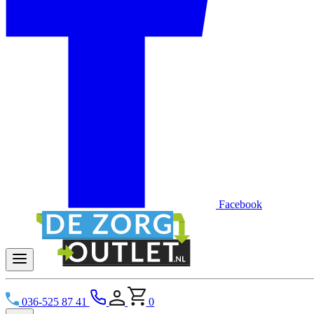
Facebook
036-525 87 41
0