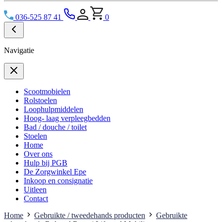
036-525 87 41
0
Navigatie
Scootmobielen
Rolstoelen
Loophulpmiddelen
Hoog- laag verpleegbedden
Bad / douche / toilet
Stoelen
Home
Over ons
Hulp bij PGB
De Zorgwinkel Epe
Inkoop en consignatie
Uitleen
Contact
Home
Gebruikte / tweedehands producten
Gebruikte