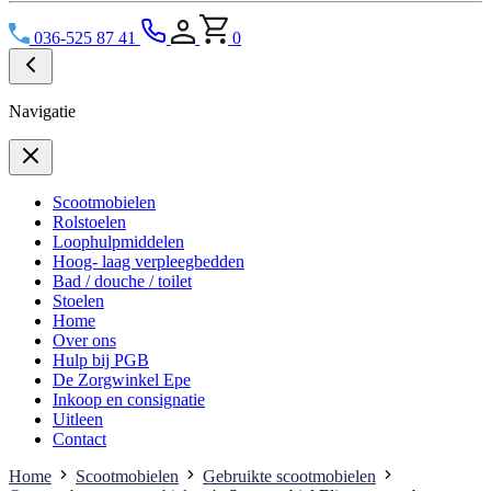
036-525 87 41
0
Navigatie
Scootmobielen
Rolstoelen
Loophulpmiddelen
Hoog- laag verpleegbedden
Bad / douche / toilet
Stoelen
Home
Over ons
Hulp bij PGB
De Zorgwinkel Epe
Inkoop en consignatie
Uitleen
Contact
Home
Scootmobielen
Gebruikte scootmobielen