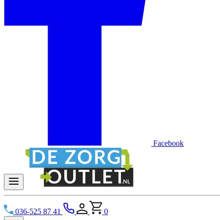
Facebook
036-525 87 41
0