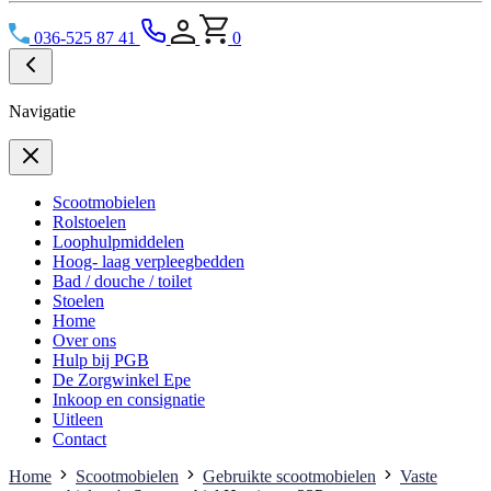
036-525 87 41
0
Navigatie
Scootmobielen
Rolstoelen
Loophulpmiddelen
Hoog- laag verpleegbedden
Bad / douche / toilet
Stoelen
Home
Over ons
Hulp bij PGB
De Zorgwinkel Epe
Inkoop en consignatie
Uitleen
Contact
Home
Scootmobielen
Gebruikte scootmobielen
Vaste