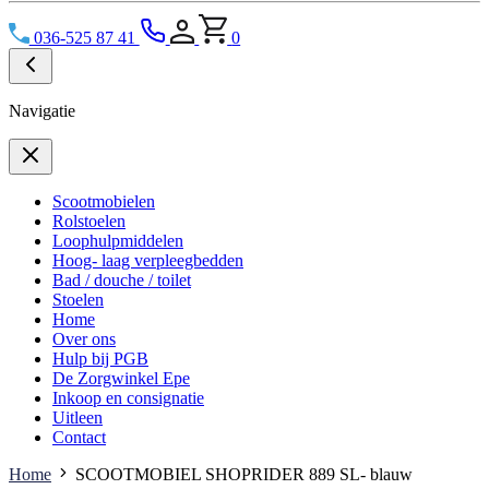
036-525 87 41
0
Navigatie
Scootmobielen
Rolstoelen
Loophulpmiddelen
Hoog- laag verpleegbedden
Bad / douche / toilet
Stoelen
Home
Over ons
Hulp bij PGB
De Zorgwinkel Epe
Inkoop en consignatie
Uitleen
Contact
Home
SCOOTMOBIEL SHOPRIDER 889 SL- blauw