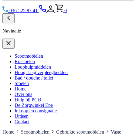
036-525 87 41
0
Navigatie
Scootmobielen
Rolstoelen
Loophulpmiddelen
Hoog- laag verpleegbedden
Bad / douche / toilet
Stoelen
Home
Over ons
Hulp bij PGB
De Zorgwinkel Epe
Inkoop en consignatie
Uitleen
Contact
Home
Scootmobielen
Gebruikte scootmobielen
Vaste