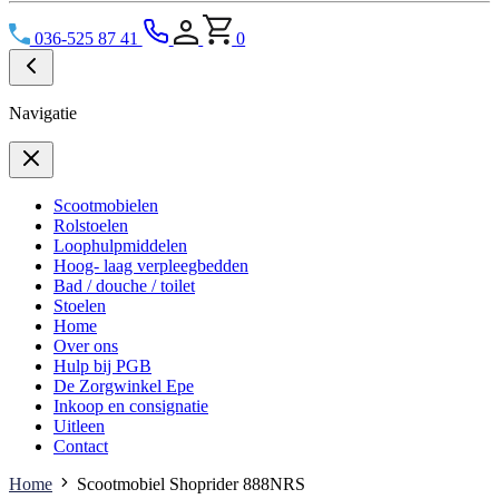
036-525 87 41
0
Navigatie
Scootmobielen
Rolstoelen
Loophulpmiddelen
Hoog- laag verpleegbedden
Bad / douche / toilet
Stoelen
Home
Over ons
Hulp bij PGB
De Zorgwinkel Epe
Inkoop en consignatie
Uitleen
Contact
Home
Scootmobiel Shoprider 888NRS