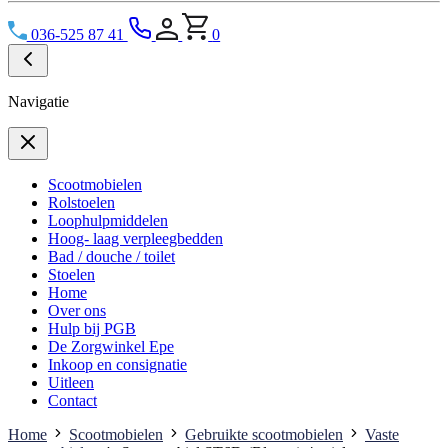
036-525 87 41
0
Navigatie
Scootmobielen
Rolstoelen
Loophulpmiddelen
Hoog- laag verpleegbedden
Bad / douche / toilet
Stoelen
Home
Over ons
Hulp bij PGB
De Zorgwinkel Epe
Inkoop en consignatie
Uitleen
Contact
Home
Scootmobielen
Gebruikte scootmobielen
Vaste