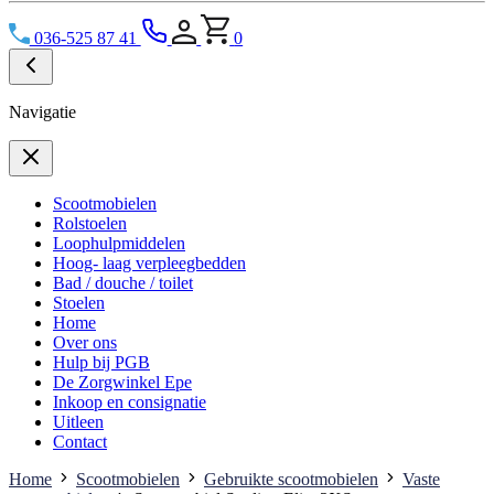
036-525 87 41
0
Navigatie
Scootmobielen
Rolstoelen
Loophulpmiddelen
Hoog- laag verpleegbedden
Bad / douche / toilet
Stoelen
Home
Over ons
Hulp bij PGB
De Zorgwinkel Epe
Inkoop en consignatie
Uitleen
Contact
Home
Scootmobielen
Gebruikte scootmobielen
Vaste