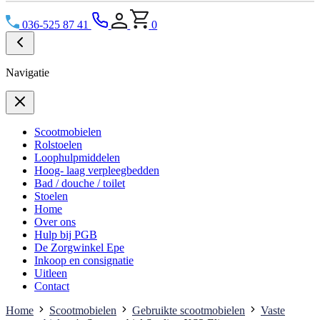
036-525 87 41
0
Navigatie
Scootmobielen
Rolstoelen
Loophulpmiddelen
Hoog- laag verpleegbedden
Bad / douche / toilet
Stoelen
Home
Over ons
Hulp bij PGB
De Zorgwinkel Epe
Inkoop en consignatie
Uitleen
Contact
Home
Scootmobielen
Gebruikte scootmobielen
Vaste