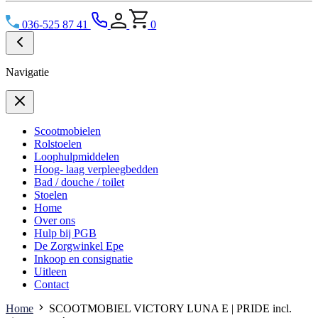
036-525 87 41
0
Navigatie
Scootmobielen
Rolstoelen
Loophulpmiddelen
Hoog- laag verpleegbedden
Bad / douche / toilet
Stoelen
Home
Over ons
Hulp bij PGB
De Zorgwinkel Epe
Inkoop en consignatie
Uitleen
Contact
Home
SCOOTMOBIEL VICTORY LUNA E | PRIDE incl.