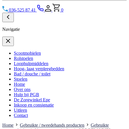
036-525 87 41
0
Navigatie
Scootmobielen
Rolstoelen
Loophulpmiddelen
Hoog- laag verpleegbedden
Bad / douche / toilet
Stoelen
Home
Over ons
Hulp bij PGB
De Zorgwinkel Epe
Inkoop en consignatie
Uitleen
Contact
Home
Gebruikte / tweedehands producten
Gebruikte