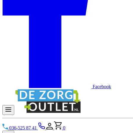
Facebook
036-525 87 41
0