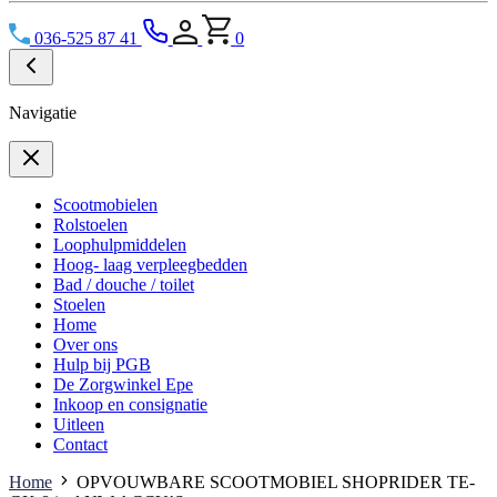
036-525 87 41
0
Navigatie
Scootmobielen
Rolstoelen
Loophulpmiddelen
Hoog- laag verpleegbedden
Bad / douche / toilet
Stoelen
Home
Over ons
Hulp bij PGB
De Zorgwinkel Epe
Inkoop en consignatie
Uitleen
Contact
Home
OPVOUWBARE SCOOTMOBIEL SHOPRIDER TE-