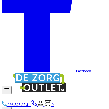
Facebook
036-525 87 41
0