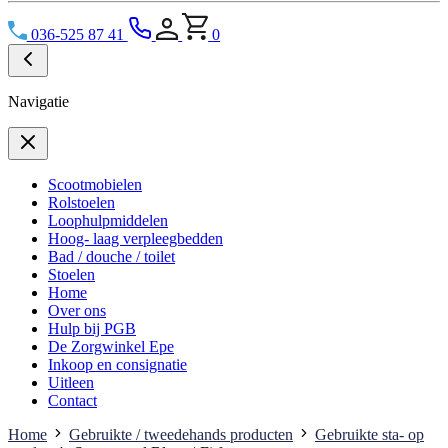
036-525 87 41
0
Navigatie
Scootmobielen
Rolstoelen
Loophulpmiddelen
Hoog- laag verpleegbedden
Bad / douche / toilet
Stoelen
Home
Over ons
Hulp bij PGB
De Zorgwinkel Epe
Inkoop en consignatie
Uitleen
Contact
Home
Gebruikte / tweedehands producten
Gebruikte sta- op