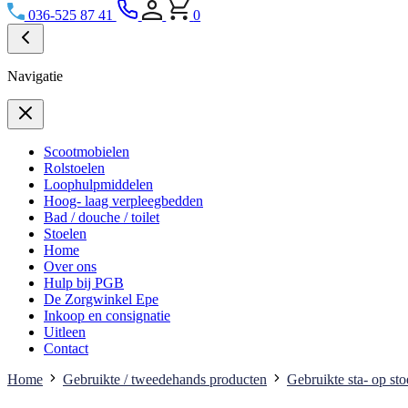
036-525 87 41
0
Navigatie
Scootmobielen
Rolstoelen
Loophulpmiddelen
Hoog- laag verpleegbedden
Bad / douche / toilet
Stoelen
Home
Over ons
Hulp bij PGB
De Zorgwinkel Epe
Inkoop en consignatie
Uitleen
Contact
Home
Gebruikte / tweedehands producten
Gebruikte sta- op sto