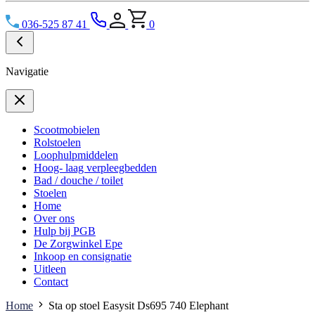
036-525 87 41
0
Navigatie
Scootmobielen
Rolstoelen
Loophulpmiddelen
Hoog- laag verpleegbedden
Bad / douche / toilet
Stoelen
Home
Over ons
Hulp bij PGB
De Zorgwinkel Epe
Inkoop en consignatie
Uitleen
Contact
Home
Sta op stoel Easysit Ds695 740 Elephant