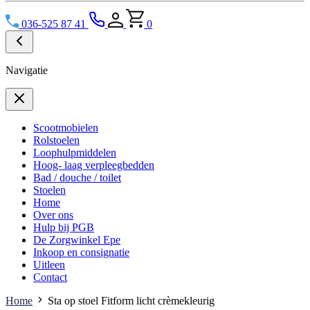
036-525 87 41
0
Navigatie
Scootmobielen
Rolstoelen
Loophulpmiddelen
Hoog- laag verpleegbedden
Bad / douche / toilet
Stoelen
Home
Over ons
Hulp bij PGB
De Zorgwinkel Epe
Inkoop en consignatie
Uitleen
Contact
Home
Sta op stoel Fitform licht crèmekleurig