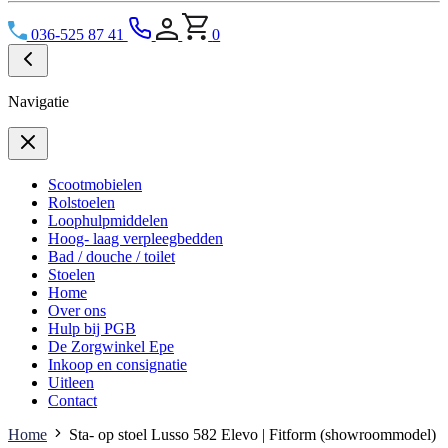
036-525 87 41
0
Navigatie
Scootmobielen
Rolstoelen
Loophulpmiddelen
Hoog- laag verpleegbedden
Bad / douche / toilet
Stoelen
Home
Over ons
Hulp bij PGB
De Zorgwinkel Epe
Inkoop en consignatie
Uitleen
Contact
Home
Sta- op stoel Lusso 582 Elevo | Fitform (showroommodel)