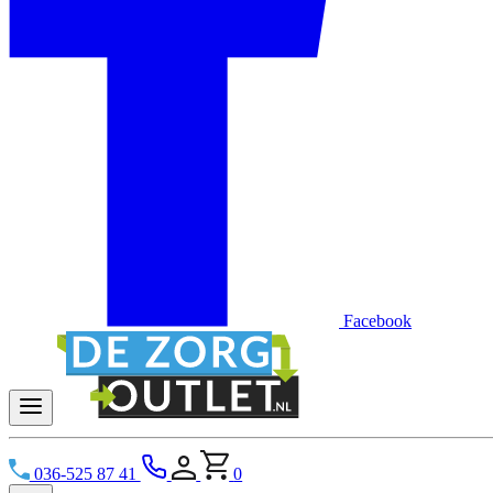
Facebook
036-525 87 41
0