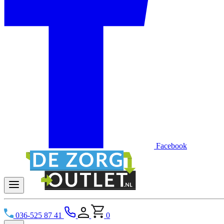
Facebook
036-525 87 41
0