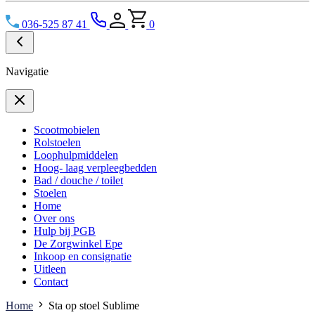
036-525 87 41
0
Navigatie
Scootmobielen
Rolstoelen
Loophulpmiddelen
Hoog- laag verpleegbedden
Bad / douche / toilet
Stoelen
Home
Over ons
Hulp bij PGB
De Zorgwinkel Epe
Inkoop en consignatie
Uitleen
Contact
Home
Sta op stoel Sublime