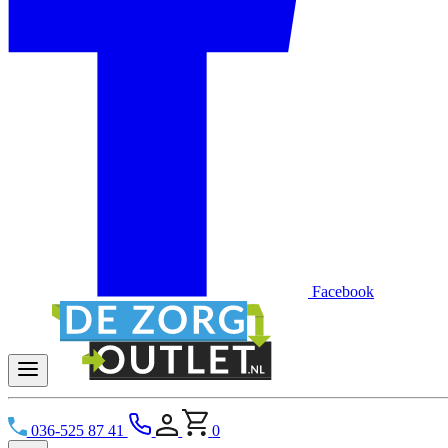
Facebook
036-525 87 41
0