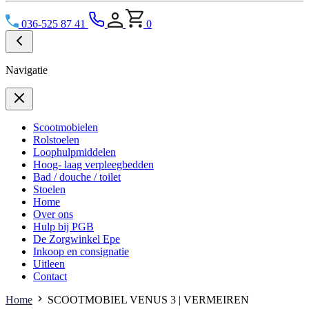
036-525 87 41
0
Navigatie
Scootmobielen
Rolstoelen
Loophulpmiddelen
Hoog- laag verpleegbedden
Bad / douche / toilet
Stoelen
Home
Over ons
Hulp bij PGB
De Zorgwinkel Epe
Inkoop en consignatie
Uitleen
Contact
Home
SCOOTMOBIEL VENUS 3 | VERMEIREN