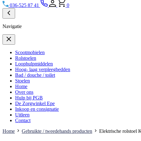
036-525 87 41
0
Navigatie
Scootmobielen
Rolstoelen
Loophulpmiddelen
Hoog- laag verpleegbedden
Bad / douche / toilet
Stoelen
Home
Over ons
Hulp bij PGB
De Zorgwinkel Epe
Inkoop en consignatie
Uitleen
Contact
Home
Gebruikte / tweedehands producten
Elektrische rolstoel