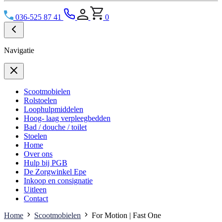
036-525 87 41
0
Navigatie
Scootmobielen
Rolstoelen
Loophulpmiddelen
Hoog- laag verpleegbedden
Bad / douche / toilet
Stoelen
Home
Over ons
Hulp bij PGB
De Zorgwinkel Epe
Inkoop en consignatie
Uitleen
Contact
Home
Scootmobielen
For Motion | Fast One