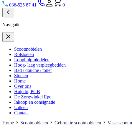
036-525 87 41
0
Navigatie
Scootmobielen
Rolstoelen
Loophulpmiddelen
Hoog- laag verpleegbedden
Bad / douche / toilet
Stoelen
Home
Over ons
Hulp bij PGB
De Zorgwinkel Epe
Inkoop en consignatie
Uitleen
Contact
Home
Scootmobielen
Gebruikte scootmobielen
Vaste scootm