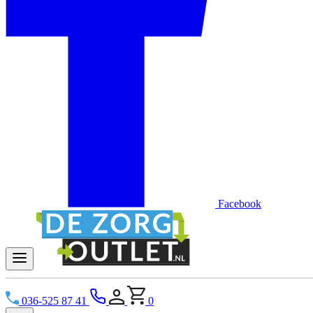
Facebook
036-525 87 41
0