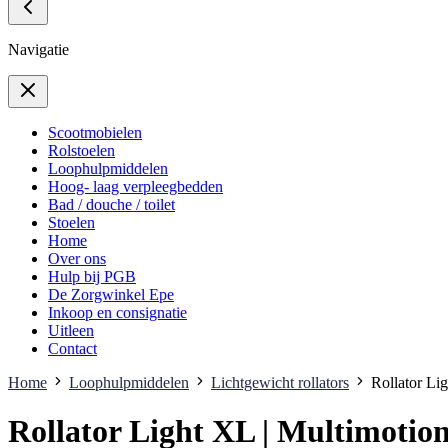
Navigatie
Scootmobielen
Rolstoelen
Loophulpmiddelen
Hoog- laag verpleegbedden
Bad / douche / toilet
Stoelen
Home
Over ons
Hulp bij PGB
De Zorgwinkel Epe
Inkoop en consignatie
Uitleen
Contact
Home
Loophulpmiddelen
Lichtgewicht rollators
Rollator Li
Rollator Light XL | Multimotio