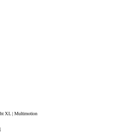
ght XL | Multimotion
n